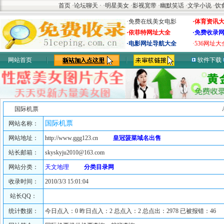
首页
·
论坛聊天
·
·
明星美女
·
影视宽带
·
幽默笑话
·
文学小说
·
饮
·免费在线美女电影
·体育资讯
·依菲特网址大全
·免费收录
·电影网址导航大全
·536网址大
网站首页
软件下载
国际机票
国际机票
网站名称：
网站地址：
http://www.ggg123.cn
皇冠菠菜域名出售
站长邮箱：
skyskyju2010@163.com
网站分类：
天文地理
分类目录网
收录时间：
2010/3/3 15:01:04
站长QQ：
统计数据：
今日点入：0 昨日点入：2 总点入：2 总点出：2978 已被报错：46