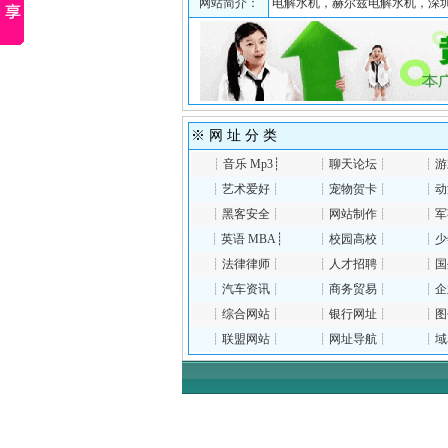
网站简介：
电解水机，赫尔兹电解水机，深
※ 网 址 分 类
┊
音乐 Mp3
┊
┊
聊天论坛
┊
┊
游
┊
艺术爱好
┊
┊
宠物贺卡
┊
┊
动
┊
黑客安全
┊
┊
网站制作
┊
┊
军
┊
英语 MBA
┊
┊
校园高校
┊
┊
少
┊
法律律师
┊
┊
人才招聘
┊
┊
国
┊
汽车资讯
┊
┊
商务贸易
┊
┊
企
┊
综合网站
┊
┊
银行网址
┊
┊
图
┊
联盟网站
┊
┊
网址导航
┊
┊
域