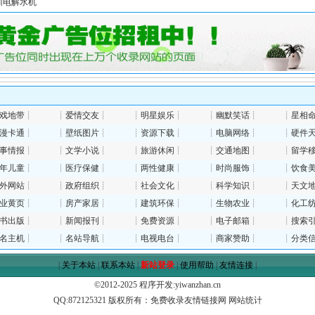
圳电解水机
戏地带
┊
┊
爱情交友
┊
┊
明星娱乐
┊
┊
幽默笑话
┊
┊
星相
漫卡通
┊
┊
壁纸图片
┊
┊
资源下载
┊
┊
电脑网络
┊
┊
硬件
事情报
┊
┊
文学小说
┊
┊
旅游休闲
┊
┊
交通地图
┊
┊
留学
年儿童
┊
┊
医疗保健
┊
┊
两性健康
┊
┊
时尚服饰
┊
┊
饮食
外网站
┊
┊
政府组织
┊
┊
社会文化
┊
┊
科学知识
┊
┊
天文
业黄页
┊
┊
房产家居
┊
┊
建筑环保
┊
┊
生物农业
┊
┊
化工
书出版
┊
┊
新闻报刊
┊
┊
免费资源
┊
┊
电子邮箱
┊
┊
搜索
名主机
┊
┊
名站导航
┊
┊
电视电台
┊
┊
商家赞助
┊
┊
分类
|
关于本站
|
联系本站
|
新站登录
|
使用帮助
|
友情连接
|
©2012-2025 程序开发:
yiwanzhan.cn
QQ:
872125321
版权所有：
免费收录友情链接网
网站统计