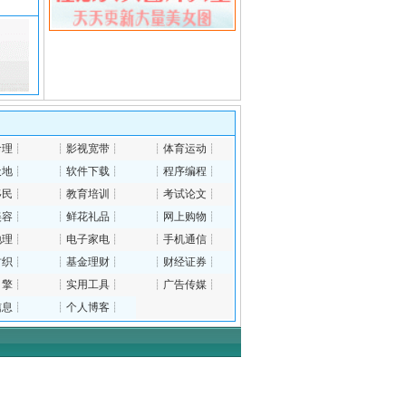
命理
┊
┊
影视宽带
┊
┊
体育运动
┊
天地
┊
┊
软件下载
┊
┊
程序编程
┊
移民
┊
┊
教育培训
┊
┊
考试论文
┊
美容
┊
┊
鲜花礼品
┊
┊
网上购物
┊
地理
┊
┊
电子家电
┊
┊
手机通信
┊
纺织
┊
┊
基金理财
┊
┊
财经证券
┊
引擎
┊
┊
实用工具
┊
┊
广告传媒
┊
信息
┊
┊
个人博客
┊