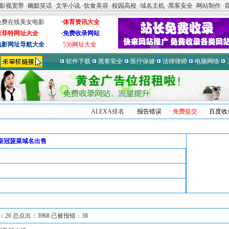
影视宽带
·
幽默笑话
·
文学小说
·
饮食美容
·
校园高校
·
域名主机
·
黑客安全
·
网站制作
·
免费在线美女电影
·体育资讯大全
依菲特网址大全
·免费收录网站
电影网址导航大全
·536网址大全
软件下载
黑客安全
医疗保健
法律律师
电脑网络
ALEXA排名
报告错误
免费提交
百度收
皇冠菠菜域名出售
26 总点出：3968 已被报错：38