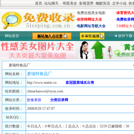
首页
·
论坛聊天
·
·
明星美女
·
影视宽带
·
幽默笑话
·
文学小说
·
饮
·免费在线美女电影
·体育资讯
·依菲特网址大全
·免费收录
·电影网址导航大全
·536网址大
网站首页
软件下载
麦瑞特食品厂
麦瑞特食品厂
网站名称：
网站地址：
http://www.mairte.cn
皇冠菠菜域名出售
站长邮箱：
chinachaowei@eyou.com
网站分类：
饮食美容
分类目录网
收录时间：
2008/8/28 17:47:07
站长QQ：
统计数据：
今日点入：0 昨日点入：2 总点入：0 总点出：3219 已被报错：56