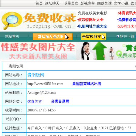
首页
·
论坛聊天
·
·
明星美女
·
影视宽带
·
幽默笑话
·
文学小说
·
饮
·免费在线美女电影
·体育资讯
·依菲特网址大全
·免费收录
·电影网址导航大全
·536网址大
网站首页
软件下载
贵阳饭网
贵阳饭网
网站名称：
网站地址：
http://www.0851fan.com
皇冠菠菜域名出售
站长邮箱：
Asonger@126.com
网站分类：
饮食美容
分类目录网
收录时间：
2008/7/17 16:14:55
站长QQ：
统计数据：
今日点入：0 昨日点入：0 总点入：0 总点出：3121 已被报错：53