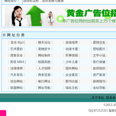
网站简介：
国珍松花粉，送你美丽与健康
※ 网 址 分 类
┊
音乐 Mp3
┊
┊
聊天论坛
┊
┊
游戏地带
┊
┊
爱情交友
┊
┊
艺术爱好
┊
┊
宠物贺卡
┊
┊
动漫卡通
┊
┊
壁纸图片
┊
┊
黑客安全
┊
┊
网站制作
┊
┊
军事情报
┊
┊
文学小说
┊
┊
英语 MBA
┊
┊
校园高校
┊
┊
少年儿童
┊
┊
医疗保健
┊
┊
法律律师
┊
┊
人才招聘
┊
┊
国外网站
┊
┊
政府组织
┊
┊
汽车资讯
┊
┊
商务贸易
┊
┊
企业黄页
┊
┊
房产家居
┊
┊
综合网站
┊
┊
银行网址
┊
┊
图书出版
┊
┊
新闻报刊
┊
┊
联盟网站
┊
┊
网址导航
┊
┊
域名主机
┊
┊
名站导航
┊
|
关于本站
|
联系本
©2012-
QQ:
872125321
版权