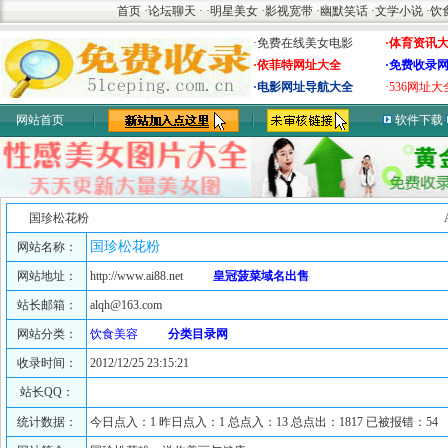
首页
·
论坛聊天
·
·
明星美女
·
影视宽带
·
幽默笑话
·
文学小说
·
饮
·免费在线美女电影
·体育资讯
·依菲特网址大全
·免费收录
·电影网址导航大全
·536网址大
网站首页
软件下载
国珍松花粉
国珍松花粉
网站名称：
网站地址：
http://www.ai88.net
皇冠菠菜域名出售
站长邮箱：
alqh@163.com
网站分类：
饮食美容
分类目录网
收录时间：
2012/12/25 23:15:21
站长QQ：
统计数据：
今日点入：1 昨日点入：1 总点入：13 总点出：1817 已被报错：54