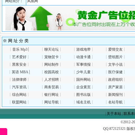
网站简介：
凤凰网
※ 网 址 分 类
┊
音乐 Mp3
┊
┊
聊天论坛
┊
┊
游戏地带
┊
┊
爱情交友
┊
┊
艺术爱好
┊
┊
宠物贺卡
┊
┊
动漫卡通
┊
┊
壁纸图片
┊
┊
黑客安全
┊
┊
网站制作
┊
┊
军事情报
┊
┊
文学小说
┊
┊
英语 MBA
┊
┊
校园高校
┊
┊
少年儿童
┊
┊
医疗保健
┊
┊
法律律师
┊
┊
人才招聘
┊
┊
国外网站
┊
┊
政府组织
┊
┊
汽车资讯
┊
┊
商务贸易
┊
┊
企业黄页
┊
┊
房产家居
┊
┊
综合网站
┊
┊
银行网址
┊
┊
图书出版
┊
┊
新闻报刊
┊
┊
联盟网站
┊
┊
网址导航
┊
┊
域名主机
┊
┊
名站导航
┊
|
关于本站
|
联系本
©2012-
QQ:
872125321
版权