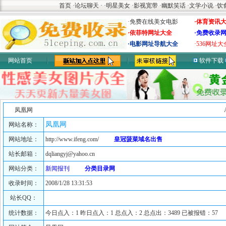
首页
·
论坛聊天
·
·
明星美女
·
影视宽带
·
幽默笑话
·
文学小说
·
饮
·免费在线美女电影
·体育资讯
·依菲特网址大全
·免费收录
·电影网址导航大全
·536网址大
网站首页
软件下载
凤凰网
凤凰网
网站名称：
网站地址：
http://www.ifeng.com/
皇冠菠菜域名出售
站长邮箱：
dqliangyj@yahoo.cn
网站分类：
新闻报刊
分类目录网
收录时间：
2008/1/28 13:31:53
站长QQ：
统计数据：
今日点入：1 昨日点入：1 总点入：2 总点出：3489 已被报错：57