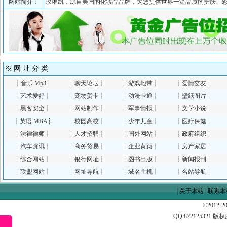
网站简介：
玫琳凯，源自美国的化妆品品牌，为您提供世界一流品质的护肤、
※ 网 址 分 类
┊
音乐 Mp3
┊
┊
聊天论坛
┊
┊
游戏地带
┊
┊
爱情交友
┊
┊
艺术爱好
┊
┊
宠物贺卡
┊
┊
动漫卡通
┊
┊
壁纸图片
┊
┊
黑客安全
┊
┊
网站制作
┊
┊
军事情报
┊
┊
文学小说
┊
┊
英语 MBA
┊
┊
校园高校
┊
┊
少年儿童
┊
┊
医疗保健
┊
┊
法律律师
┊
┊
人才招聘
┊
┊
国外网站
┊
┊
政府组织
┊
┊
汽车资讯
┊
┊
商务贸易
┊
┊
企业黄页
┊
┊
房产家居
┊
┊
综合网站
┊
┊
银行网址
┊
┊
图书出版
┊
┊
新闻报刊
┊
┊
联盟网站
┊
┊
网址导航
┊
┊
域名主机
┊
┊
名站导航
┊
|
关于本站
|
联系本
©2012-
QQ:
872125321
版权