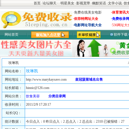
首页
·
论坛聊天
·
·
明星美女
·
影视宽带
·
幽默笑话
·
文学小说
·
饮
·免费在线美女电影
·体育资讯
·依菲特网址大全
·免费收录
·电影网址导航大全
·536网址大
网站首页
软件下载
玫琳凯
玫琳凯
网站名称：
网站地址：
http://www.marykaysave.com
皇冠菠菜域名出售
站长邮箱：
hinnic@126.com
网站分类：
饮食美容
分类目录网
收录时间：
2011/2/9 17:20:17
站长QQ：
统计数据：
今日点入：0 昨日点入：2 总点入：2 总点出：2310 已被报错：27