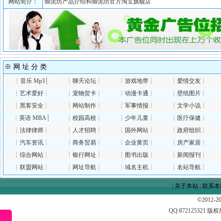
网站简介：
御泥坊产品介绍和御泥坊官方淘宝旗舰店
※ 网 址 分 类
┊
音乐 Mp3
┊
┊
聊天论坛
┊
┊
游戏地带
┊
┊
爱情交友
┊
┊
艺术爱好
┊
┊
宠物贺卡
┊
┊
动漫卡通
┊
┊
壁纸图片
┊
┊
黑客安全
┊
┊
网站制作
┊
┊
军事情报
┊
┊
文学小说
┊
┊
英语 MBA
┊
┊
校园高校
┊
┊
少年儿童
┊
┊
医疗保健
┊
┊
法律律师
┊
┊
人才招聘
┊
┊
国外网站
┊
┊
政府组织
┊
┊
汽车资讯
┊
┊
商务贸易
┊
┊
企业黄页
┊
┊
房产家居
┊
┊
综合网站
┊
┊
银行网址
┊
┊
图书出版
┊
┊
新闻报刊
┊
┊
联盟网站
┊
┊
网址导航
┊
┊
域名主机
┊
┊
名站导航
┊
|
关于本站
|
联系本
©2012-
QQ:
872125321
版权