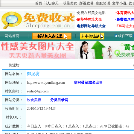
首页
·
论坛聊天
·
·
明星美女
·
影视宽带
·
幽默笑话
·
文学小说
·
饮
·免费在线美女电影
·体育资讯
·依菲特网址大全
·免费收录
·电影网址导航大全
·536网址大
网站首页
软件下载
御泥坊
御泥坊
网站名称：
网站地址：
http://www.5yunifang.com
皇冠菠菜域名出售
站长邮箱：
serho@qq.com
网站分类：
饮食美容
分类目录网
收录时间：
2010/10/12 19:44:34
站长QQ：
统计数据：
今日点入：0 昨日点入：1 总点入：1 总点出：2679 已被报错：42